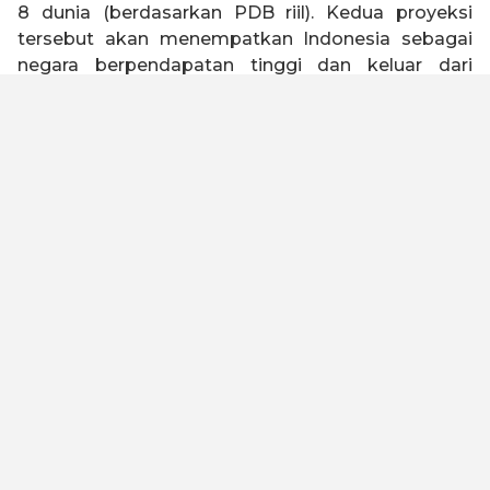
8 dunia (berdasarkan PDB riil). Kedua proyeksi
tersebut akan menempatkan Indonesia sebagai
negara berpendapatan tinggi dan keluar dari
jebakan negara kelas menengah (
middle income
trap
).
Indonesia 2045 memiliki visi untuk menjadi negara
tangguh, sejahtera, inklusif, dan berkelanjutan.
Untuk mewujudkan visi tersebut, Kadin Indonesia
telah melakukan kajian dengan melibatkan seluruh
elemen bangsa baik asosiasi, akademisi, serikat
buruh, organisasi keagamaan, pelaku usaha dan
industri untuk merumuskan Peta Jalan Indonesia
Emas 2045. Kami meyakini dengan landasan
filosofi “Gotong Royong” dan “Bhinneka Tunggal
Ika” yang diimplementasikan oleh kualitas SDM
yang unggul, maka visi ini dapat tercapai.
Untuk menjadi negara maju dan lepas dari jebakan